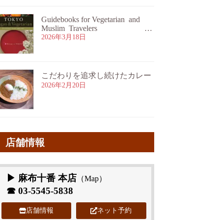
Guidebooks for Vegetarian and
Muslim Travelers
ムスリム旅行者・ベジタリア
2026年3月18日
ン旅行者向けガイドブックのご
案内
こだわりを追求し続けたカレー
2026年2月20日
店舗情報
▶ 麻布十番 本店
（
Map
）
☎
03-5545-5838
店舗情報
ネット予約