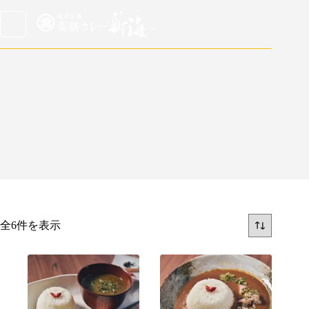
日本語
/
English
薬膳カレー
全6件を表示