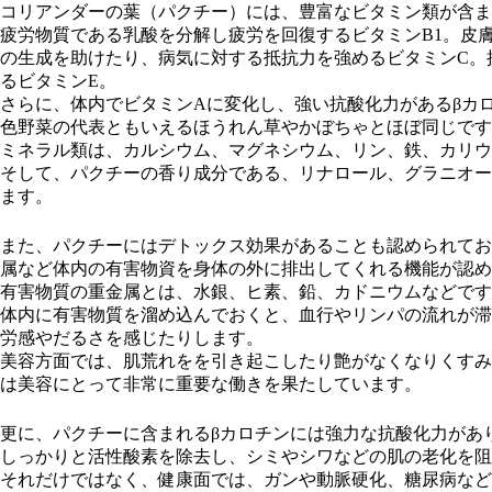
コリアンダーの葉（パクチー）には、豊富なビタミン類が含ま
疲労物質である乳酸を分解し疲労を回復するビタミンB1。皮
の生成を助けたり、病気に対する抵抗力を強めるビタミンC。
るビタミンE。
さらに、体内でビタミンAに変化し、強い抗酸化力があるβカ
色野菜の代表ともいえるほうれん草やかぼちゃとほぼ同じです
ミネラル類は、カルシウム、マグネシウム、リン、鉄、カリウ
そして、パクチーの香り成分である、リナロール、グラニオー
ます。
また、パクチーにはデトックス効果があることも認められてお
属など体内の有害物資を身体の外に排出してくれる機能が認め
有害物質の重金属とは、水銀、ヒ素、鉛、カドニウムなどです
体内に有害物質を溜め込んでおくと、血行やリンパの流れが滞
労感やだるさを感じたりします。
美容方面では、肌荒れをを引き起こしたり艶がなくなりくすみ
は美容にとって非常に重要な働きを果たしています。
更に、パクチーに含まれるβカロチンには強力な抗酸化力があり
しっかりと活性酸素を除去し、シミやシワなどの肌の老化を阻
それだけではなく、健康面では、ガンや動脈硬化、糖尿病など