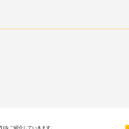
こだわり
メニュー
店舗情報・予約
コリアンダー～
blog
力｣
をご紹介していきます。