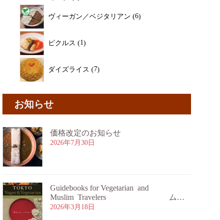
ヴィーガン／ベジタリアン
6
ピクルス
1
ダイズライス
7
お知らせ
価格改定のお知らせ
2026年7月30日
Guidebooks for Vegetarian and
Muslim Travelers ムス
リム旅行者・ベジタリアン旅行者向け
2026年3月18日
ガイドブックのご案内