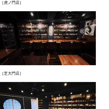
［虎ノ門店］
［芝大門店］